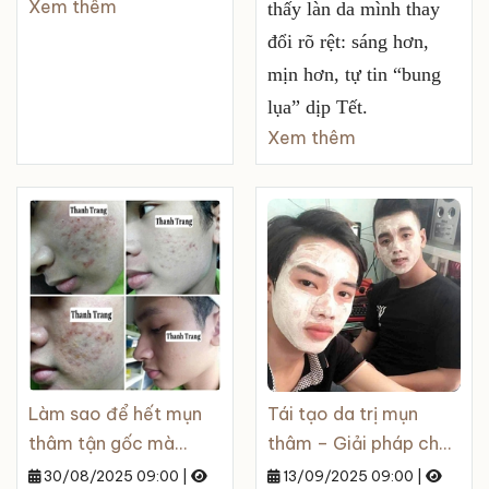
Xem thêm
thấy làn da mình thay
đổi rõ rệt: sáng hơn,
mịn hơn, tự tin “bung
lụa” dịp Tết.
Xem thêm
Làm sao để hết mụn
Tái tạo da trị mụn
thâm tận gốc mà
thâm – Giải pháp cho
không lo tái lại?
làn da sần sùi, thâm
30/08/2025 09:00
|
13/09/2025 09:00
|