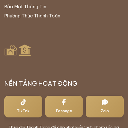
Bảo Mật Thông Tin
Phương Thức Thanh Toán
NỀN TẢNG HOẠT ĐỘNG
TikTok
Fanpage
Zalo
Theo dõi Thanh Trang để cập nhật kiến thức chăm sóc da,