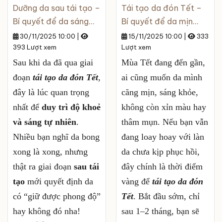
Dưỡng da sau tái tạo –
Tái tạo da đón Tết –
Bí quyết để da sáng
Bí quyết để da mịn
mịn, khoẻ đẹp suốt
màng và sáng khỏe chỉ
30/11/2025 10:00
|
15/11/2025 10:00
|
333
mùa Tết
393 Lượt xem
sau 1–2 tháng
Lượt xem
Sau khi da đã qua giai
Mùa Tết đang đến gần,
đoạn
tái tạo da đón Tết
,
ai cũng muốn da mình
đây là lúc quan trọng
căng mịn, sáng khỏe,
nhất để
duy trì độ khoẻ
không còn xỉn màu hay
và sáng tự nhiên
.
thâm mụn. Nếu bạn vẫn
Nhiều bạn nghĩ da bong
đang loay hoay với làn
xong là xong, nhưng
da chưa kịp phục hồi,
thật ra giai đoạn
sau tái
đây chính là thời điểm
tạo
mới quyết định da
vàng để
tái tạo da đón
có “giữ được phong độ”
Tết
. Bắt đầu sớm, chỉ
hay không đó nha!
sau 1–2 tháng, bạn sẽ