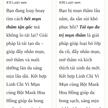
412 Lượt xem
lâu năm
436 Lượt xem
Bạn đang loay hoay
Bạn bị mụn thâm lâu
tìm cách
hết mụn
năm, da sần sùi khó
thâm tận gốc
mà
phục hồi?
Tái tạo da
không lo tái lại? Giải
trị mụn thâm
là giải
pháp là tái tạo da –
pháp giúp loại bỏ lớp
giúp đẩy nhân mụn,
da cũ, đẩy nhân mụn,
mờ thâm và nuôi
mờ thâm và kích
dưỡng làn da sáng
thích tái sinh da mới.
mịn lâu dài. Kết hợp
Kết hợp Linh Chi Vi
Linh Chi Vi Mụn
Mụn cùng Bột Mask
cùng Bột Mask Hoa
Hoa Hồng giúp da
Hồng giúp da bong
bong sạch, sáng mịn